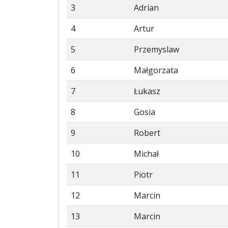
3
Adrian
4
Artur
5
Przemyslaw
6
Małgorzata
7
Łukasz
8
Gosia
9
Robert
10
Michał
11
Piotr
12
Marcin
13
Marcin