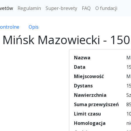
vetów
Regulamin
Super-brevety
FAQ
O fundacji
ontrolne
Opis
 Mińsk Mazowiecki - 150
Nazwa
M
Data
15
Miejscowość
M
Dystans
15
Nawierzchnia
S
Suma przewyższeń
8
Limit czasu
10
Homologacja
ni