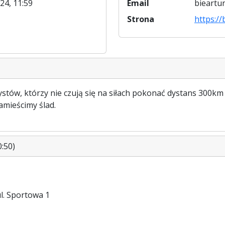
24, 11:59
Email
bieartu
Strona
https://
tów, którzy nie czują się na siłach pokonać dystans 300km 
amieścimy ślad.
:50)
l. Sportowa 1