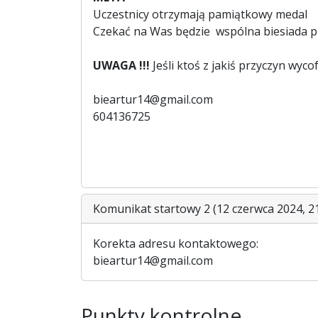
Uczestnicy otrzymają pamiątkowy medal
Czekać na Was będzie wspólna biesiada prz
UWAGA !!!
Jeśli ktoś z jakiś przyczyn wyc
bieartur14@gmail.com
604136725
Komunikat startowy 2 (12 czerwca 2024, 21
Korekta adresu kontaktowego:
bieartur14@gmail.com
Punkty kontrolne