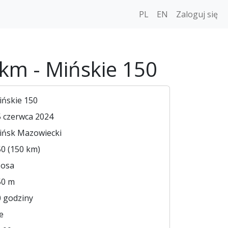
PL
EN
Zaloguj się
km - Mińskie 150
ińskie 150
 czerwca 2024
ińsk Mazowiecki
0 (150 km)
zosa
50 m
 godziny
e