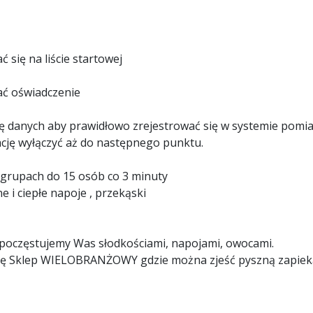
 się na liście startowej
ać oświadczenie
sję danych aby prawidłowo zrejestrować się w systemie pomi
cję wyłączyć aż do następnego punktu.
grupach do 15 osób co 3 minuty
e i ciepłe napoje , przekąski
poczęstujemy Was słodkościami, napojami, owocami.
 się Sklep WIELOBRANŻOWY gdzie można zjeść pyszną zapieka