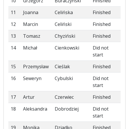
10
Grzegorz
Buraczyński
Finished
11
Joanna
Celińska
Finished
12
Marcin
Celiński
Finished
13
Tomasz
Chyziński
Finished
14
Michał
Cienkowski
Did not
start
15
Przemysław
Cieślak
Finished
16
Seweryn
Cybulski
Did not
start
17
Artur
Czerwiec
Finished
18
Aleksandra
Dobrodziej
Did not
start
19
Monika
Dziadko
Finished