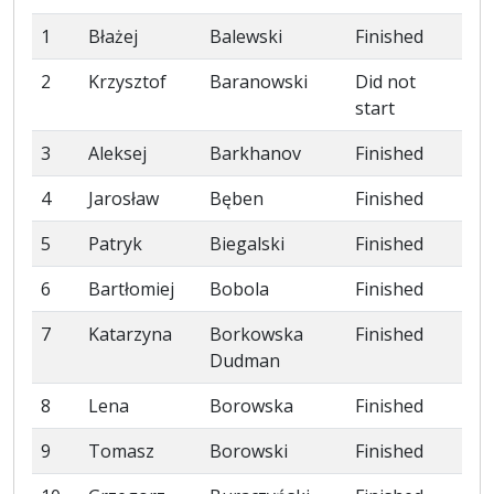
1
Błażej
Balewski
Finished
2
Krzysztof
Baranowski
Did not
start
3
Aleksej
Barkhanov
Finished
4
Jarosław
Bęben
Finished
5
Patryk
Biegalski
Finished
6
Bartłomiej
Bobola
Finished
7
Katarzyna
Borkowska
Finished
Dudman
8
Lena
Borowska
Finished
9
Tomasz
Borowski
Finished