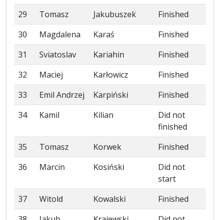
29
Tomasz
Jakubuszek
Finished
30
Magdalena
Karaś
Finished
31
Sviatoslav
Kariahin
Finished
32
Maciej
Karłowicz
Finished
33
Emil Andrzej
Karpiński
Finished
34
Kamil
Kilian
Did not
finished
35
Tomasz
Korwek
Finished
36
Marcin
Kosiński
Did not
start
37
Witold
Kowalski
Finished
38
Jakub
Krajewski
Did not