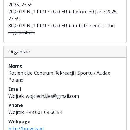
2025, 23:59
70,00 PLN (1 PLN ~ 0.20 EUR) before 30 June 2025,
23:59
80,00 PLN (1 PLN ~ 0.20 EUR) until the end of the
registration
Organizer
Name
Kozienickie Centrum Rekreacji i Sportu / Audax
Poland
Email
Wojtek: wojciech.l.les@gmail.com
Phone
Wojtek: +48 601 09 66 54
Webpage
http://brevety.pl