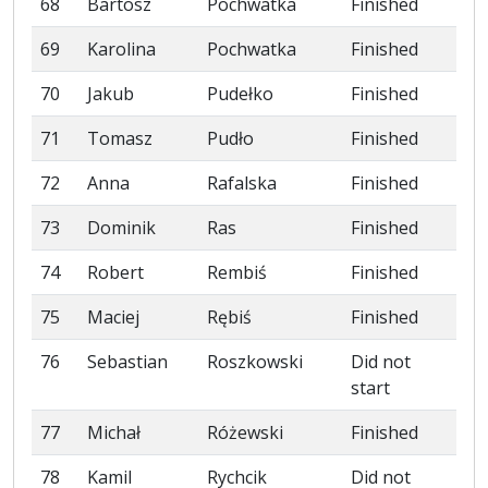
68
Bartosz
Pochwatka
Finished
69
Karolina
Pochwatka
Finished
70
Jakub
Pudełko
Finished
71
Tomasz
Pudło
Finished
72
Anna
Rafalska
Finished
73
Dominik
Ras
Finished
74
Robert
Rembiś
Finished
75
Maciej
Rębiś
Finished
76
Sebastian
Roszkowski
Did not
start
77
Michał
Różewski
Finished
78
Kamil
Rychcik
Did not