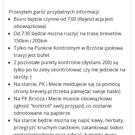
Przesyłam garść przydatnych informacji:
Biuro będzie czynne od 7:00 (Rejestracja jest
obowiązkowa)
Od 7:30 będzie można ruszyć na trasę brevetów
150km i 200km
Tylko na Punkcie Kontrolnym w Brzózie (połowa
trasy) jest bufet
2 pozostałe punkty kontrolne (dystans 200) są
tylko po to żeby skontrolować czy nie jedziecie na
skróty :)
Na starcie, PK i Mecie meldujecie się za pomocą
strony brevety.pl (trzeba pamiętać swoje hasło)
Na PK Brzóza i Mecie musicie obowiązkowo
zgłosić "kontroli" swój przyjazd, co zostanie
odnotowane na papierze
Na starcie będzie można się napić kawy, herbaty,
przegryźć kruchym ciastkiem, zatankować bidon
wodą/izotonikiem oraz zabrać, batoniki musy