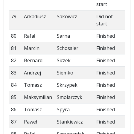
start
79
Arkadiusz
Sakowicz
Did not
start
80
Rafał
Sarna
Finished
81
Marcin
Schossler
Finished
82
Bernard
Siczek
Finished
83
Andrzej
Siemko
Finished
84
Tomasz
Skrzypek
Finished
85
Maksymilian
Smolarczyk
Finished
86
Tomasz
Spyra
Finished
87
Paweł
Stankiewicz
Finished
88
Rafal
Szczepaniak
Finished