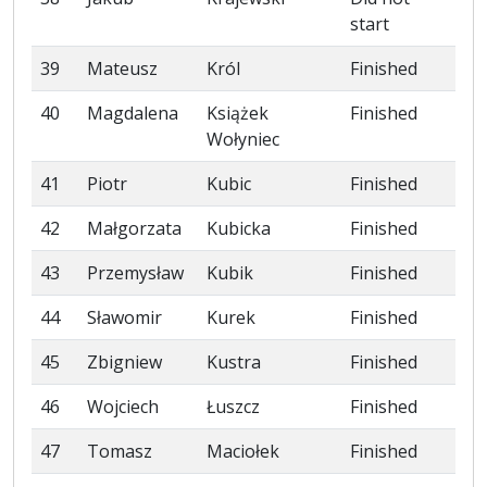
start
39
Mateusz
Król
Finished
40
Magdalena
Książek
Finished
Wołyniec
41
Piotr
Kubic
Finished
42
Małgorzata
Kubicka
Finished
43
Przemysław
Kubik
Finished
44
Sławomir
Kurek
Finished
45
Zbigniew
Kustra
Finished
46
Wojciech
Łuszcz
Finished
47
Tomasz
Maciołek
Finished