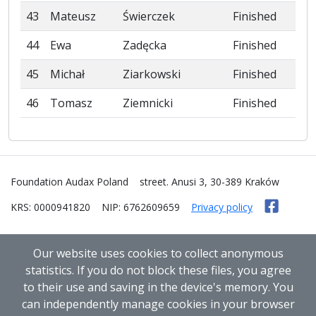
43
Mateusz
Świerczek
Finished
44
Ewa
Zadęcka
Finished
45
Michał
Ziarkowski
Finished
46
Tomasz
Ziemnicki
Finished
Foundation Audax Poland
street. Anusi 3, 30-389 Kraków
KRS: 0000941820
NIP: 6762609659
Privacy policy
Our website uses cookies to collect anonymous
statistics. If you do not block these files, you agree
to their use and saving in the device's memory. You
can independently manage cookies in your browser