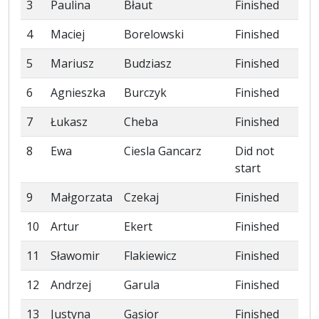
3
Paulina
Błaut
Finished
4
Maciej
Borelowski
Finished
5
Mariusz
Budziasz
Finished
6
Agnieszka
Burczyk
Finished
7
Łukasz
Cheba
Finished
8
Ewa
Ciesla Gancarz
Did not
start
9
Małgorzata
Czekaj
Finished
10
Artur
Ekert
Finished
11
Sławomir
Flakiewicz
Finished
12
Andrzej
Garula
Finished
13
Justyna
Gąsior
Finished