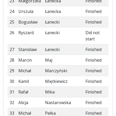
23
Małgorzata
Łanecka
Finished
24
Urszula
Łanecka
Finished
25
Bogusław
Łanecki
Finished
26
Ryszard
Łanecki
Did not
start
27
Stanisław
Łanecki
Finished
28
Marcin
Maj
Finished
29
Michał
Marczyński
Finished
30
Kamil
Miętkiewicz
Finished
31
Rafał
Mika
Finished
32
Alicja
Nastarowska
Finished
33
Michał
Pełka
Finished