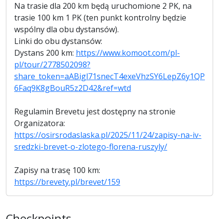
Na trasie dla 200 km będą uruchomione 2 PK, na
trasie 100 km 1 PK (ten punkt kontrolny będzie
wspólny dla obu dystansów).
Linki do obu dystansów:
Dystans 200 km:
https://www.komoot.com/pl-
pl/tour/2778502098?
share_token=aABigl71snecT4exeVhzSY6LepZ6y1QP
6Faq9K8gBouR5z2D42&ref=wtd
Regulamin Brevetu jest dostępny na stronie
Organizatora:
https://osirsrodaslaska.pl/2025/11/24/zapisy-na-iv-
sredzki-brevet-o-zlotego-florena-ruszyly/
Zapisy na trasę 100 km:
https://brevety.pl/brevet/159
Checkpoints