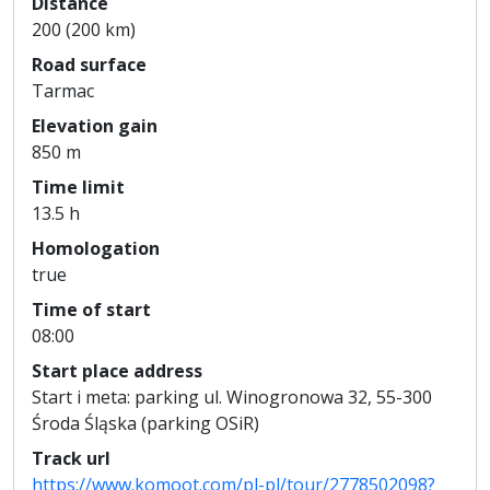
Distance
200 (200 km)
Road surface
Tarmac
Elevation gain
850 m
Time limit
13.5 h
Homologation
true
Time of start
08:00
Start place address
Start i meta: parking ul. Winogronowa 32, 55-300
Środa Śląska (parking OSiR)
Track url
https://www.komoot.com/pl-pl/tour/2778502098?