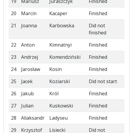
19
Mariusz
Juraszczyk
Finished
20
Marcin
Kacaper
Finished
21
Joanna
Karbowska
Did not
finished
22
Anton
Kimnatnyi
Finished
23
Andrzej
Komendziński
Finished
24
Jarosław
Kosin
Finished
25
Jacek
Koziarski
Did not start
26
Jakub
Król
Finished
27
Julian
Kuskowski
Finished
28
Aliaksandr
Ladyseu
Finished
29
Krzysztof
Lisiecki
Did not