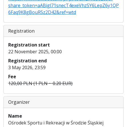
share_token=aABigl71snecT4exeVhzSY6LepZ6y1QP
6Faq9K8gBouR5z2D42&ref=wtd
Registration
Registration start
22 November 2025, 00:00
Registration end
3 May 2026, 23:59
Fee
120,00 PLN (1 PLN ~ 0.20 EUR)
Organizer
Name
Ośrodek Sportu i Rekreacji w Środzie Śląskiej