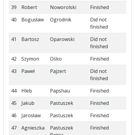
39
Robert
Noworolski
Finished
40
Bogusław
Ogrodnik
Did not
finished
41
Bartosz
Oparowski
Did not
finished
42
Szymon
Ośko
Finished
43
Paweł
Pajzert
Did not
finished
44
Hleb
Papshau
Finished
45
Jakub
Pastuszek
Finished
46
Jarosław
Pastuszek
Finished
47
Agnieszka
Pastuszek
Finished