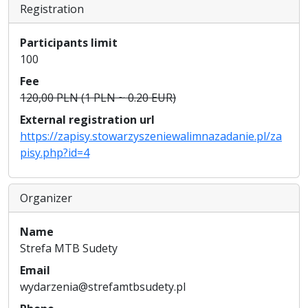
Registration
Participants limit
100
Fee
120,00 PLN (1 PLN ~ 0.20 EUR)
External registration url
https://zapisy.stowarzyszeniewalimnazadanie.pl/za
pisy.php?id=4
Organizer
Name
Strefa MTB Sudety
Email
wydarzenia@strefamtbsudety.pl