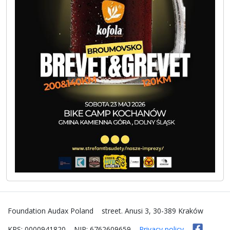
Foundation Audax Poland
street. Anusi 3, 30-389 Kraków
KRS: 0000941820
NIP: 6762609659
Privacy policy