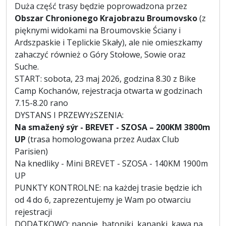
Duża część trasy będzie poprowadzona przez
Obszar Chronionego Krajobrazu Broumovsko
(z
pięknymi widokami na Broumovskie Ściany i
Ardszpaskie i Teplickie Skały), ale nie omieszkamy
zahaczyć również o Góry Stołowe, Sowie oraz
Suche.
START: sobota, 23 maj 2026, godzina 8.30 z Bike
Camp Kochanów, rejestracja otwarta w godzinach
7.15-8.20 rano
DYSTANS I PRZEWYżSZENIA:
Na smažený sýr - BREVET - SZOSA – 200KM 3800m
UP
(trasa homologowana przez Audax Club
Parisien)
Na knedliky - Mini BREVET - SZOSA - 140KM 1900m
UP
PUNKTY KONTROLNE: na każdej trasie będzie ich
od 4 do 6, zaprezentujemy je Wam po otwarciu
rejestracji
DODATKOWO: napoje, batoniki, kanapki, kawa na