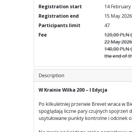
Registration start
14 February 
Registration end
15 May 2026
Participants limit
47
Fee
120,00 PLN 
22 May 2026
140,00 PLN (
the end of t
Description
W Krainie Wilka 200 – I Edycja
Po kilkuletniej przerwie Brevet wraca w Bi
spoglądają liczne pary czujnych spojrzeń 
usytułowane punkty kontrolne i odcinek ot