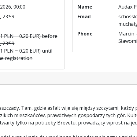
2026, 00:00
Name
Audax P
, 23:59
Email
schossl
muchat
Phone
Marcin 
(1 PLN ~ 0.20 EUR) before
Sławomi
, 23:59
1 PLN ~ 0.20 EUR) until
he registration
eszczady. Tam, gdzie asfalt wije się między szczytami, każdy
dzikich mieszkańców, prawdziwych gospodarzy tych gór. Kulto
warty tylko na potrzeby Brevetu, prowadzący wprost na jedn