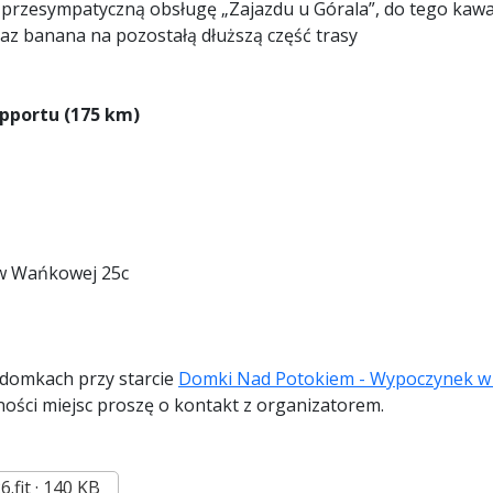
 przesympatyczną obsługę „Zajazdu u Górala”, do tego kawa
az banana na pozostałą dłuższą część trasy
upportu (175 km)
 w Wańkowej 25c
 domkach przy starcie
Domki Nad Potokiem - Wypoczynek w 
ności miejsc proszę o kontakt z organizatorem.
.fit
140 KB