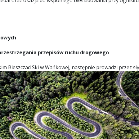
dal oraz okazja do wspólnego biesiadowania przy ognisku 
bowych
 przestrzegania przepisów ruchu drogowego
kim Bieszczad Ski w Wańkowej, następnie prowadzi przez sł