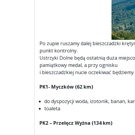
Po zupie ruszamy dalej bieszczadzki kręty
punkt kontrolny.
Ustrzyki Dolne będą ostatnią duża miejsc
pamiątkowy medal, a przy ognisku
i bieszczadzkiej nucie oczekiwać będziemy 
PK1- Myczków (62 km)
do dyspozycji woda, izotonik, banan, ka
toaleta
PK2 – Przełęcz Wyżna (134 km)