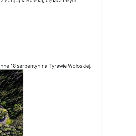
z gorącą kiełbaską, będąca miłym
ynne 18 serpentyn na Tyrawie Wołoskiej,