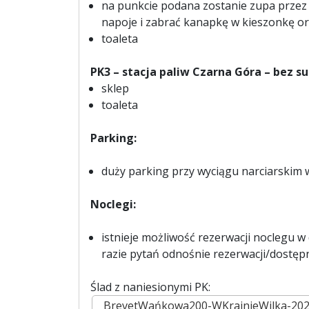
na punkcie podana zostanie zupa przez
napoje i zabrać kanapkę w kieszonkę or
toaleta
PK3 – stacja paliw Czarna Góra – bez s
sklep
toaleta
Parking:
duży parking przy wyciągu narciarskim
Noclegi:
istnieje możliwość rezerwacji noclegu w
razie pytań odnośnie rezerwacji/dostęp
Ślad z naniesionymi PK:
BrevetWańkowa200-WKrainieWilka-2026