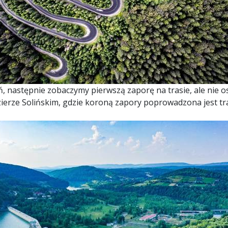
ń, następnie zobaczymy pierwszą zaporę na trasie, ale nie 
jezierze Solińskim, gdzie koroną zapory poprowadzona jest tr