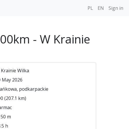
PL
EN
Sign in
00km - W Krainie
Krainie Wilka
0 May 2026
ańkowa, podkarpackie
0 (207.1 km)
armac
150 m
.5 h