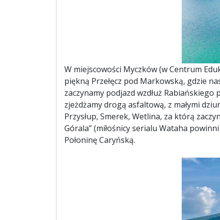
W miejscowości Myczków (w Centrum Eduka
piękną Przełęcz pod Markowską, gdzie nas
zaczynamy podjazd wzdłuż Rabiańskiego po
zjeżdżamy drogą asfaltową, z małymi dziur
Przysłup, Smerek, Wetlina, za którą zaczyn
Górala” (miłośnicy serialu Wataha powinn
Połoninę Caryńską.