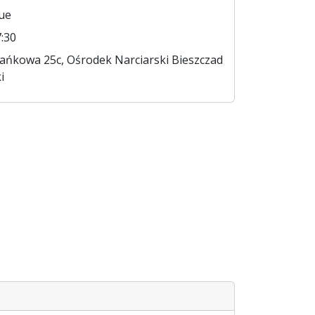
ue
:30
ńkowa 25c, Ośrodek Narciarski Bieszczad
i