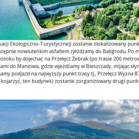
cji Ekologiczno-Turystycznej) zostanie zlokalizowany punk
tępnie nowiuteńkim asfaltem zjeżdżamy do Baligrodu. Po mi
toku by dojechać na Przełęcz Żebrak (po trasie 200 metrow
ami do Maniowa, gdzie wjeżdżamy w Bieszczady, mijając słyn
amy podjazd na najwyższy punkt trasy tj., Przełęcz Wyżna 87
i kojarzyć, ten budynek) zostanie zorganizowany drugi punk