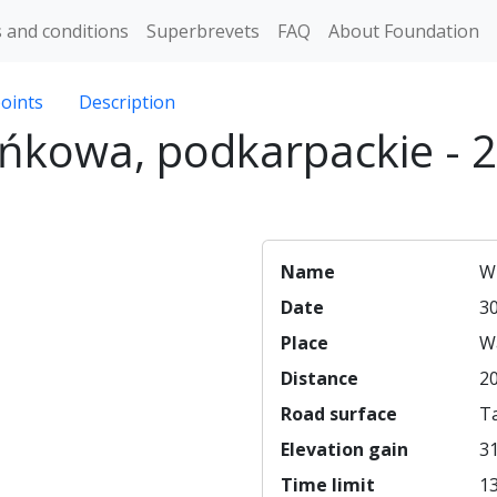
 and conditions
Superbrevets
FAQ
About Foundation
oints
Description
ńkowa, podkarpackie - 2
Name
W 
Date
3
Place
W
Distance
20
Road surface
T
Elevation gain
3
Time limit
13