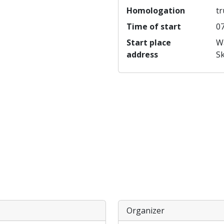
Homologation
tr
Time of start
07
Start place
Wa
address
Sk
Organizer