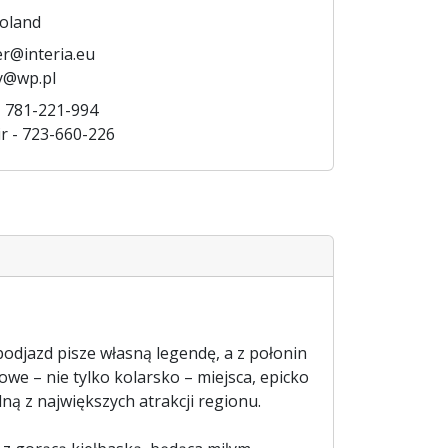
oland
er@interia.eu
y@wp.pl
- 781-221-994
r - 723-660-226
 podjazd pisze własną legendę, a z połonin
we – nie tylko kolarsko – miejsca, epicko
ą z największych atrakcji regionu.