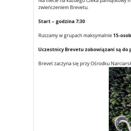
Na mecie na każdego czeka pamiątkowy me
zwieńczeniem Brevetu.
Start – godzina 7:30
Ruszamy w grupach maksymalnie
15-oso
Uczestnicy Brevetu zobowiązani są do
Brevet zaczyna się przy Ośrodku Narciars