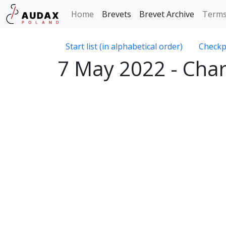
Home
Brevets
Brevet Archive
Terms
Start list (in alphabetical order)
Checkp
7 May 2022 - Char