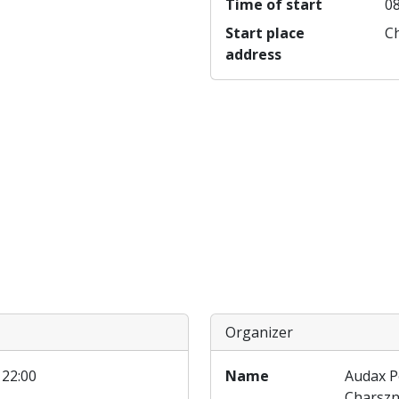
Time of start
08
Start place
Ch
address
Organizer
 22:00
Name
Audax P
Charszn