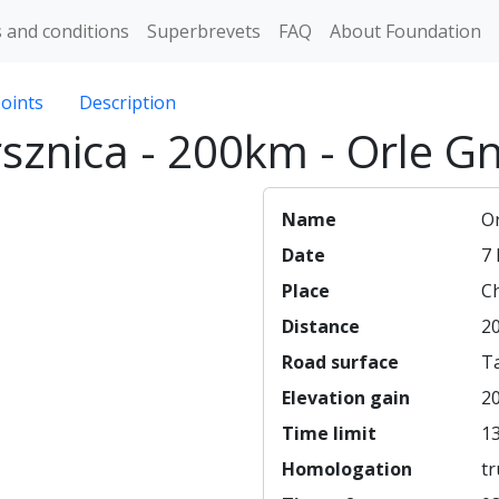
 and conditions
Superbrevets
FAQ
About Foundation
oints
Description
sznica - 200km - Orle G
Name
Or
Date
7
Place
C
Distance
20
Road surface
T
Elevation gain
2
Time limit
13
Homologation
tr