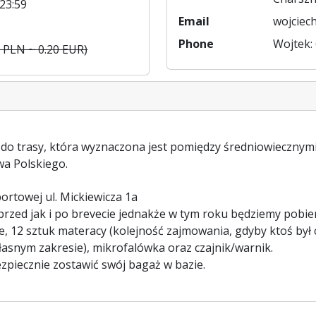
23:59
Email
wojciech
Phone
Wojtek:
 PLN ~ 0.20 EUR)
 do trasy, która wyznaczona jest pomiędzy średniowiecznym
wa Polskiego.
portowej ul. Mickiewicza 1a
rzed jak i po brevecie jednakże w tym roku będziemy pobier
ce, 12 sztuk materacy (kolejność zajmowania, gdyby ktoś był 
własnym zakresie), mikrofalówka oraz czajnik/warnik.
zpiecznie zostawić swój bagaż w bazie.