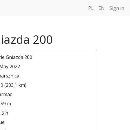
PL
EN
Sign in
niazda 200
le Gniazda 200
 May 2022
harsznica
0 (203.1 km)
armac
059 m
.5 h
ue