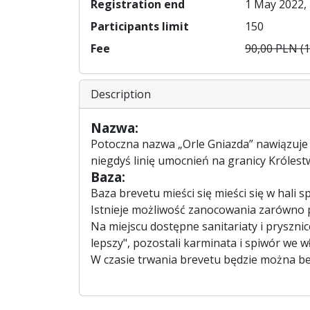
Registration end
1 May 2022, 
Participants limit
150
Fee
90,00 PLN (1
Description
Nazwa:
Potoczna nazwa „Orle Gniazda” nawiązuje
niegdyś linię umocnień na granicy Królest
Baza:
Baza brevetu mieści się mieści się w hali s
Istnieje możliwość zanocowania zarówno p
Na miejscu dostępne sanitariaty i pryszni
lepszy", pozostali karminata i spiwór we 
W czasie trwania brevetu będzie można be