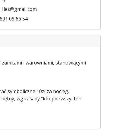
.l.les@gmail.com
 601 09 66 54
i zamkami i warowniami, stanowiącymi
ać symboliczne 10zł za nocleg.
chętny, wg zasady "kto pierwszy, ten