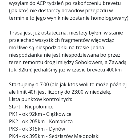
wysyłam do ACP tydzień po zakończeniu brevetu
(jak ktoś nie dostarczy dowodów przejazdu w
terminie to jego wynik nie zostanie homologowany)
Trasa jest już ostateczna, niestety byłem w stanie
przejechać wszystkich fragmentów więc wciąż
możliwe są niespodzianki na trasie. Jedna
niespodzianka nie jest niespodziewana bo przez
teren remontu drogi między Sobolowem, a Zawadą
(ok. 32km) jechaliśmy już w czasie brevetu 400km.
Startujemy o 7:00 (ale jak ktoś woli to może później
ale limit 40h jest liczony do 23:00 w niedzielę.
Lista punktów kontrolnych:
Start - Niepołomice
PK1 - ok 92km - Ciężkowice
PK2 - ok 205km - Komańcza
PK3 - ok 315km - Dynów
PK4 - ok 395km - Sędziszów Małopolski