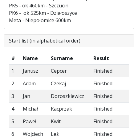
PK5 - ok 460km - Szczucin
PK6 - ok 525km - Działoszyce
Meta - Niepołomice 600km
Start list (in alphabetical order)
#
Name
Surname
Result
1
Janusz
Cepcer
Finished
2
Adam
Czekaj
Finished
3
Jan
Doroszkiewicz
Finished
4
Michał
Kacprzak
Finished
5
Paweł
Kwit
Finished
6
Wojciech
Leś
Finished