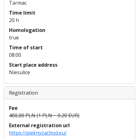
Tarmac
Time limit
20 h
Homologation
true
Time of start
08:00
Start place address
Niesulice
Registration
Fee
400,00 PLN (1 PLN ~ 0.20 EUR)
External registration url
https://pieknyzachod.eu/