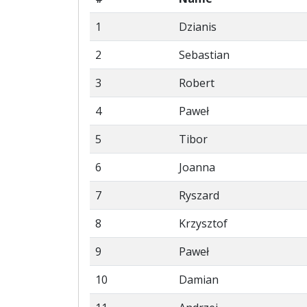
1
Dzianis
2
Sebastian
3
Robert
4
Paweł
5
Tibor
6
Joanna
7
Ryszard
8
Krzysztof
9
Paweł
10
Damian