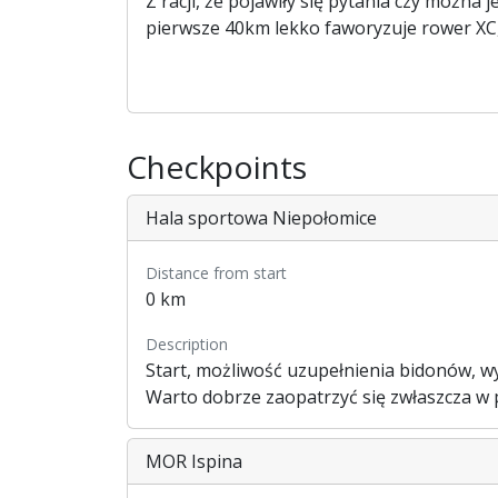
Z racji, że pojawiły się pytania czy możn
pierwsze 40km lekko faworyzuje rower XC, 
Checkpoints
Hala sportowa Niepołomice
Distance from start
0 km
Description
Start, możliwość uzupełnienia bidonów, wy
Warto dobrze zaopatrzyć się zwłaszcza w pł
MOR Ispina