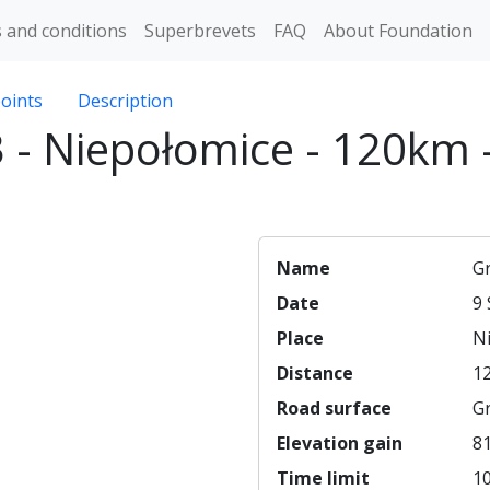
 and conditions
Superbrevets
FAQ
About Foundation
oints
Description
- Niepołomice - 120km 
Name
G
Date
9
Place
N
Distance
12
Road surface
Gr
Elevation gain
8
Time limit
10