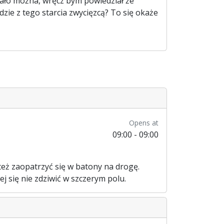
miało można, wręcz bym powiedział że
ie z tego starcia zwycięzcą? To się okaże
Opens at
09:00 - 09:00
też zaopatrzyć się w batony na drogę.
j się nie zdziwić w szczerym polu.