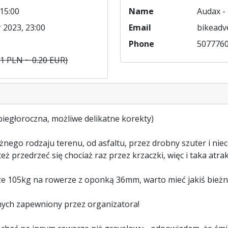
15:00
Name
Audax -
 2023, 23:00
Email
bikeadv
Phone
507776
(1 PLN ~ 0.20 EUR)
biegłoroczna, możliwe delikatne korekty)
żnego rodzaju terenu, od asfaltu, przez drobny szuter i nie
 przedrzeć się chociaż raz przez krzaczki, więc i taka atrakc
ze 105kg na rowerze z oponką 36mm, warto mieć jakiś bieżn
nych zapewniony przez organizatora!