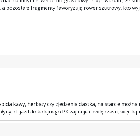
a jechać na innym rowerze niż gravelowy - odpowiadam, że ś
a pozostałe fragmenty faworyzują rower szutrowy, kto wyjdz
picia kawy, herbaty czy zjedzenia ciastka, na starcie można 
yny, dojazd do kolejnego PK zajmuje chwilę czasu, więc lepie