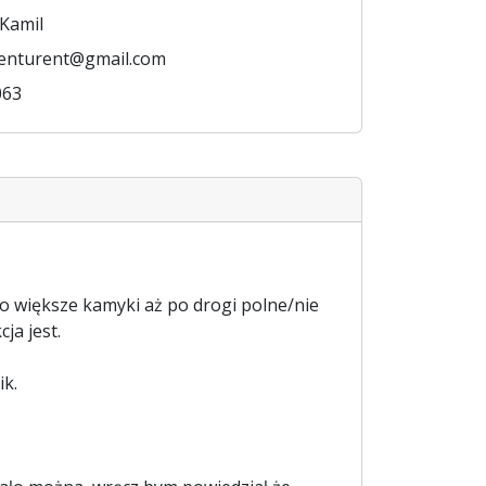
 Kamil
enturent@gmail.com
063
co większe kamyki aż po drogi polne/nie
ja jest.
ik.