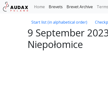
Home
Brevets
Brevet Archive
Terms
Start list (in alphabetical order)
Checkp
9 September 2023 
Niepołomice