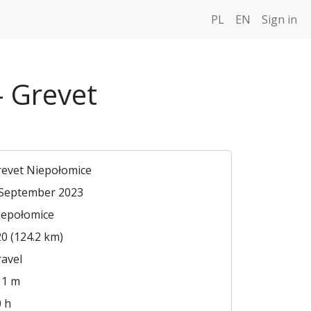
PL
EN
Sign in
- Grevet
revet Niepołomice
 September 2023
iepołomice
0 (124.2 km)
avel
11 m
 h